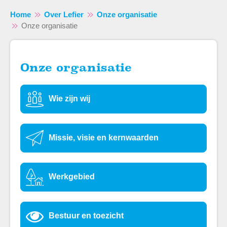
Home
Over Lefier
Onze organisatie
Onze organisatie
Onze organisatie
Naar hoofdinhoud
Naar hoofdnavigatiemenu
Naar zoeken
Wie zijn wij
Missie, visie en kernwaarden
Werkgebied
Bestuur en toezicht