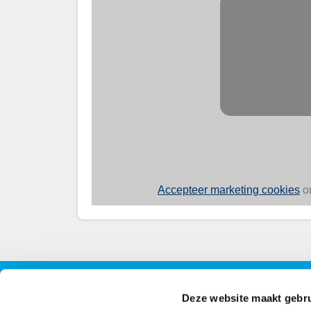
Accepteer marketing cookies
om
Contact
Contactinformatie
Volg 
Deze website maakt gebru