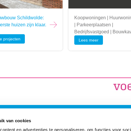
uwbouw Schildwolde:
Koopwoningen | Huurwoni
erste huizen zijn klaar.
| Parkeerplaatsen |
Bedrijfsvastgoed | Bouwka
lle projecten
Lees meer
ons
Postadres
ik van cookies
ontent en advertenties te personaliseren, om functies voor soci