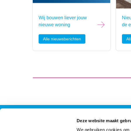
Wij bouwen liever jouw
Nie
nieuwe woning
de e
alle nieuwsberichten
a
Contact
Contactinformatie
Volg 
Deze website maakt gebru
We gebruiken cookies om c