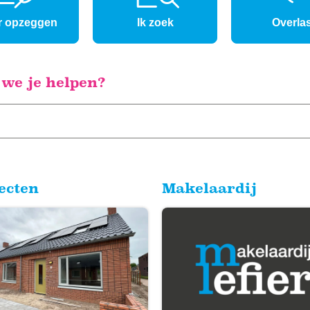
r opzeggen
Ik zoek
Overlas
 we je helpen?
ecten
Makelaardij