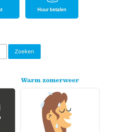
t
Huur betalen
Warm zomerweer