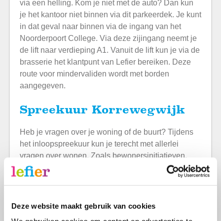
via een helling. Kom je niet met de auto? Dan kun
je het kantoor niet binnen via dit parkeerdek. Je kunt
in dat geval naar binnen via de ingang van het
Noorderpoort College. Via deze zijingang neemt je
de lift naar verdieping A1. Vanuit de lift kun je via de
brasserie het klantpunt van Lefier bereiken. Deze
route voor mindervaliden wordt met borden
aangegeven.
Spreekuur Korrewegwijk
Heb je vragen over je woning of de buurt? Tijdens
het inloopspreekuur kun je terecht met allerlei
vragen over wonen. Zoals bewonersinitiatieven,
(nieuwbouw)projecten in de wijk, overlast,
huurbetaling of je leefomgeving. Loop gerust
binnen, we helpen je graag!
Deze website maakt gebruik van cookies
Wanneer:
Elke woensdagmiddag van 13.00-15.00