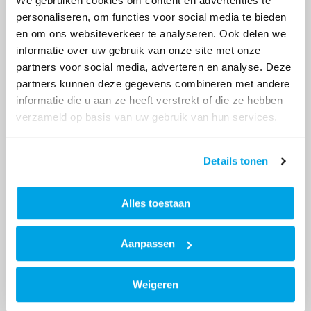
We gebruiken cookies om content en advertenties te
uur.
personaliseren, om functies voor social media te bieden
Waar:
Foreshuis, Floresplein 19D, 9715 HH
en om ons websiteverkeer te analyseren. Ook delen we
Groningen, kamer 0.02
informatie over uw gebruik van onze site met onze
partners voor social media, adverteren en analyse. Deze
partners kunnen deze gegevens combineren met andere
informatie die u aan ze heeft verstrekt of die ze hebben
▶
verzameld op basis van uw gebruik van hun services.
Details tonen
Alles toestaan
Spreekuur Kraaienest
Aanpassen
Lewenborg
Heb je vragen over je woning of de flat? Tijdens het
Weigeren
spreekuur kun je bij de huismeester terecht met