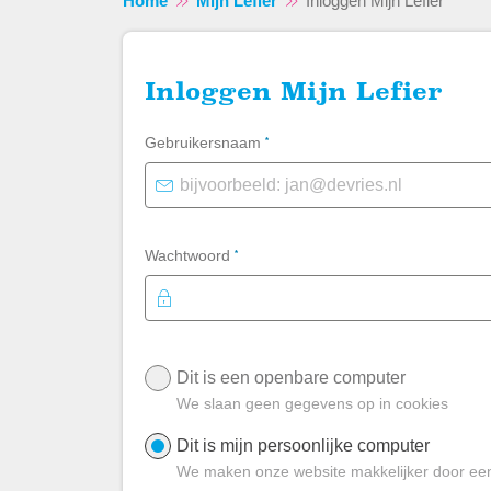
Home
Mijn Lefier
Inloggen Mijn Lefier
Inloggen Mijn Lefier
Verplicht veld
Gebruikersnaam
*
Verplicht veld
Wachtwoord
*
Login - Inloggen Mijn Lefier
Dit is een openbare computer
We slaan geen gegevens op in cookies
Dit is mijn persoonlijke computer
We maken onze website makkelijker door ee