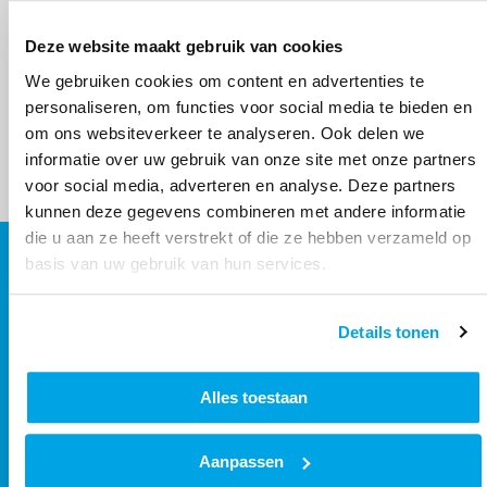
Voor meer informatie verwijzen we u naar
Deze website maakt gebruik van cookies
onderstaande link:
We gebruiken cookies om content en advertenties te
https://www.rijksoverheid.nl/onderwerpen/woningcorporat
personaliseren, om functies voor social media te bieden en
om ons websiteverkeer te analyseren. Ook delen we
informatie over uw gebruik van onze site met onze partners
voor social media, adverteren en analyse. Deze partners
kunnen deze gegevens combineren met andere informatie
die u aan ze heeft verstrekt of die ze hebben verzameld op
basis van uw gebruik van hun services.
Contact
Contactinformatie
Details tonen
088 - 203 3000
Stuur een bericht
Alles toestaan
Volg ons
Aanpassen
Facebook