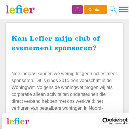
Naar de homepage
Ga n
Home
Over Lefier
Contact met Lefier
Contact
Kan Lefier mijn club of evenement sponsoren?
Kan Lefier mijn club of
Naar hoofdinhoud
Naar hoofdnavigatiemenu
Naar zoeken
evenement sponsoren?
Nee, helaas kunnen we weinig tot geen acties meer
sponsoren. Dit is sinds 2015 een voorschrift in de
Woningwet. Volgens de woningwet mogen wij als
corporatie alleen activiteiten ondersteunen die
direct verband hebben met ons werkveld: het
verhuren van betaalbare woningen In Noord-
Nederland en in direct verband staan met onze
huurders.