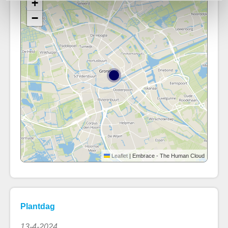
+
−
Leaflet
|
Embrace - The Human Cloud
Plantdag
13-4-2024