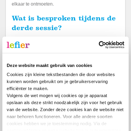
elkaar te ontmoeten.
Wat is besproken tijdens de
derde sessie?
We hebben het gehad over de uitstraling van de
woningen. We vinden het belangrijk dat het past
binnen de bouwstijl van de omgeving. We hebben
besproken wat de bouwstijl van de omgeving van
Deze website maakt gebruik van cookies
Erica is. Ook bespraken we hoe de gezamenlijke
Cookies zijn kleine tekstbestanden die door websites 
tuin ingericht kan worden. Hoe willen we dat die
kunnen worden gebruikt om je gebruikerservaring 
eruit komt te zien? En wat zijn de
efficiënter te maken.
aandachtspunten?
Volgens de wet mogen wij cookies op je apparaat 
opslaan als deze strikt noodzakelijk zijn voor het gebruik 
Hoe nu verder?
van de website. Zonder deze cookies kan de website niet 
naar behoren functioneren. Voor alle andere soorten 
In de komende periode wordt uitgezocht welke
cookies hebben we je toestemming nodig. Via de 
plannen passen binnen de mogelijkheden van
cookieverklaring op onze website kun je je toestemming 