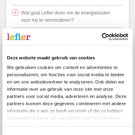
Wat gaat Lefier doen om de energielasten
voor mij te verminderen?
Wanneer wordt mijn woning door Lefier
verduurzaamd?
Deze website maakt gebruik van cookies
Hoe berekent Lefier de huurprijs van een
studentenkamer?
We gebruiken cookies om content en advertenties te
personaliseren, om functies voor social media te bieden
en om ons websiteverkeer te analyseren. Ook delen we
informatie over uw gebruik van onze site met onze
Zoekresultaten filteren
partners voor social media, adverteren en analyse. Deze
partners kunnen deze gegevens combineren met andere
Zoeken
Zoeken
informatie die u aan ze heeft verstrekt of die ze hebben
verzameld op basis van uw gebruik van hun services.
Type
5
resultaten
Veelgestelde vragen