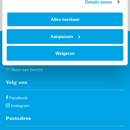
Details tonen
Alle types tonen
Alles toestaan
Aanpassen
Contact
Contactinformatie
Weigeren
088 - 203 3000
Stuur een bericht
Volg ons
Facebook
Instagram
Postadres