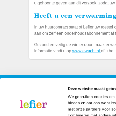
u gehoor te geven aan dit verzoek, zodat uw cv
Heeft u een verwarming
In uw huurcontract staat of Lefier uw toestel
aan om zelf een onderhoudsabonnement af te
Gezond en veilig de winter door: maak er w
Informatie vindt u op
www.ewacht.nl
of u be
Contact
Contactinformatie
Volg 
Deze website maakt gebru
We gebruiken cookies om c
088 - 203 3000
Face
bieden en om ons websitev
met onze partners voor so
Stuur een bericht
Inst
combineren met andere inf