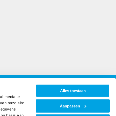
Openingstijden
Alles toestaan
al media te
Maandag t/m vrijdag van 8:00 - 16:30
van onze site
Aanpassen
Klik hier
voor de bezoekadressen
 gegevens
 op basis van