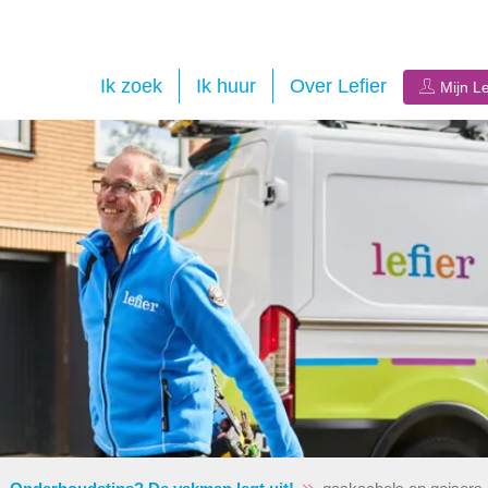
Ik zoek
Ik huur
Over Lefier
Mijn Le