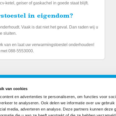
-ketel, geiser of gaskachel in goede staat blijft.
stoestel in eigendom?
 onderhoudt. Vaak is dat niet het geval. Dan raden wij u
 sluiten.
erk van en laat uw verwarmingstoestel onderhouden!
lt met 088-5553000.
ons
Postadres
ik van cookies
ontent en advertenties te personaliseren, om functies voor soci
book
Postbus 2102
erkeer te analyseren. Ook delen we informatie over uw gebruik 
7801 CC Emmen
cial media, adverteren en analyse. Deze partners kunnen deze
agram
ormatie die u aan ze heeft verstrekt of die ze hebben verzameld