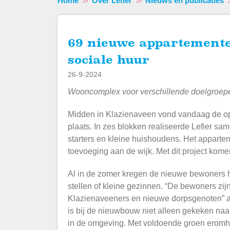
Home
Over Lefier
Nieuws en publicaties
69 nieuwe appartementen in Klazienaveen voor de
sociale huur
26-9-2024
Wooncomplex voor verschillende doelgroepe
Midden in Klazienaveen vond vandaag de o
plaats. In zes blokken realiseerde Lefier 
starters en kleine huishoudens. Het apparte
toevoeging aan de wijk. Met dit project kom
Al in de zomer kregen de nieuwe bewoners hu
stellen of kleine gezinnen. “De bewoners zi
Klazienaveeners en nieuwe dorpsgenoten” 
is bij de nieuwbouw niet alleen gekeken naar 
in de omgeving. Met voldoende groen eromh