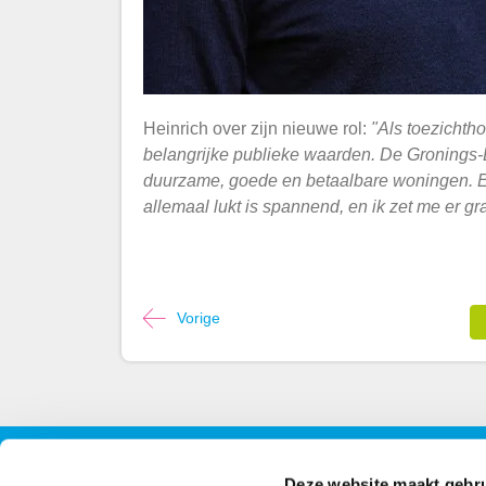
Heinrich over zijn nieuwe rol:
"Als toezichtho
belangrijke publieke waarden. De Gronings-
duurzame, goede en betaalbare woningen. 
allemaal lukt is spannend, en ik zet me er gr
Vorige
Contact
Volg 
Deze website maakt gebru