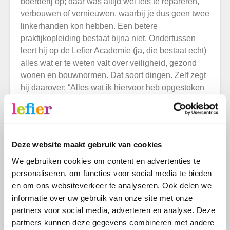
boerderij op; daar was altijd wel iets te repareren,
verbouwen of vernieuwen, waarbij je dus geen twee
linkerhanden kon hebben. Een betere
praktijkopleiding bestaat bijna niet. Ondertussen
leert hij op de Lefier Academie (ja, die bestaat echt)
alles wat er te weten valt over veiligheid, gezond
wonen en bouwnormen. Dat soort dingen. Zelf zegt
hij daarover: “Alles wat ik hiervoor heb opgestoken
is mooi meegenomen, maar in dit werk moet je het
toch vooral hebben van je sociale vaardigheden.
Het is bijna het tegenovergestelde van verkopen,
met winstoogmerk dingen aan de man brengen. Je
Deze website maakt gebruik van cookies
moet vooral goed met mensen om kunnen gaan.
We gebruiken cookies om content en advertenties te
Geduld hebben, begripvol zijn, een gezellig praatje
personaliseren, om functies voor social media te bieden
kunnen maken. We willen het iedereen naar de zin
en om ons websiteverkeer te analyseren. Ook delen we
maken, thuis. Daar geniet ik echt van, het is niet
informatie over uw gebruik van onze site met onze
alleen met je handen werken, al vind ik dat deel ook
partners voor social media, adverteren en analyse. Deze
prachtig!”
partners kunnen deze gegevens combineren met andere