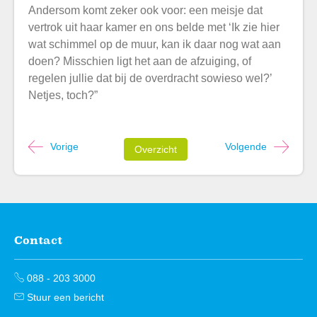
Andersom komt zeker ook voor: een meisje dat
vertrok uit haar kamer en ons belde met ‘Ik zie hier
wat schimmel op de muur, kan ik daar nog wat aan
doen? Misschien ligt het aan de afzuiging, of
regelen jullie dat bij de overdracht sowieso wel?’
Netjes, toch?”
Vorige
Volgende
Overzicht
Contact
Contactinformatie
088 - 203 3000
Stuur een bericht