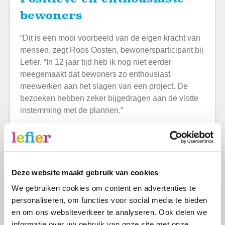
bewoners
“Dit is een mooi voorbeeld van de eigen kracht van
mensen, zegt Roos Oosten, bewonersparticipant bij
Lefier. “In 12 jaar tijd heb ik nog niet eerder
meegemaakt dat bewoners zo enthousiast
meewerken aan het slagen van een project. De
bezoeken hebben zeker bijgedragen aan de vlotte
instemming met de plannen.”
Warme maatregelen zonder
huurverhoging
Deze website maakt gebruik van cookies
“We vinden het fijn dat we kunnen starten met de
verbeterplannen aan de West-Indischekade”, zegt
We gebruiken cookies om content en advertenties te
Miranda ten Cate, gebiedsmanager bij Lefier. “Na
personaliseren, om functies voor social media te bieden
de verbeteringen zitten bewoners er warm bij en
en om ons websiteverkeer te analyseren. Ook delen we
kunnen ze volop genieten van hun woning aan de
informatie over uw gebruik van onze site met onze