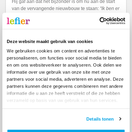
Hij gaf aan dat het bijzonder is om nu aan de start
van de vervangende nieuwbouw te staan:
“Ik ben er
trots op dat ik vandaag het bouwbord mag onthullen
voor de nieuwe appartementen die hier komen. Dit
is een mooie stap vooruit voor Emmermeer en haar
bewoners.”
Deze website maakt gebruik van cookies
De eerdere flats op deze plek waren technisch
We gebruiken cookies om content en advertenties te
verouderd en boden onvoldoende
personaliseren, om functies voor social media te bieden
toekomstperspectief. Daarom is in 2024 de sloop
en om ons websiteverkeer te analyseren. Ook delen we
van twee gebouwen uitgevoerd en worden de
informatie over uw gebruik van onze site met onze
komende jaren verdere stappen gezet in de
partners voor social media, adverteren en analyse. Deze
vernieuwing van Emmermeer. Lefier begrijpt dat dit
partners kunnen deze gegevens combineren met andere
ingrijpend is voor bewoners, maar werkt stap voor
informatie die u aan ze heeft verstrekt of die ze hebben
stap toe naar duurzame, comfortabele woningen die
verzameld op basis van uw gebruik van hun services.
aansluiten bij de behoeften van vandaag en de
toekomst.
Details tonen
Duurzaam en comfortabel