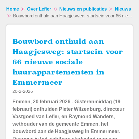
Home
Over Lefier
Nieuws en publicaties
Nieuws
Bouwbord onthuld aan Haagjesweg: startsein voor 66 nieuwe sociale huurappartementen in Emmermeer
Bouwbord onthuld aan
Naar hoofdinhoud
Naar hoofdnavigatiemenu
Naar zoeken
Haagjesweg: startsein voor
66 nieuwe sociale
huurappartementen in
Emmermeer
20-2-2026
Emmen, 20 februari 2026 -
Gisterenmiddag (19
februari) onthulden Pieter Witzenburg, directeur
Vastgoed van Lefier, en Raymond Wanders,
wethouder van de gemeente Emmen, het
bouwbord aan de Haagjesweg in Emmermeer.
Daarmee is het zichtbare startschot gegeven