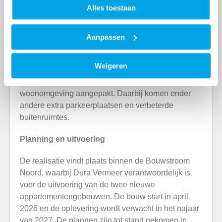
Alles toestaan
De nieuwe appartementen worden EPV-
hoogwaardig uitgevoerd. Door slimme
bouwmethoden en hoogwaardige installaties
Aanpassen
krijgen toekomstige bewoners lage energielasten
en een hoog wooncomfort.
Weigeren
Samen met de gemeente wordt ook de directe
woonomgeving aangepakt. Daarbij komen onder
andere extra parkeerplaatsen en verbeterde
buitenruimtes.
Planning en uitvoering
De realisatie vindt plaats binnen de Bouwstroom
Noord, waarbij Dura Vermeer verantwoordelijk is
voor de uitvoering van de twee nieuwe
appartementengebouwen. De bouw start in april
2026 en de oplevering wordt verwacht in het najaar
van 2027. De plannen zijn tot stand gekomen in