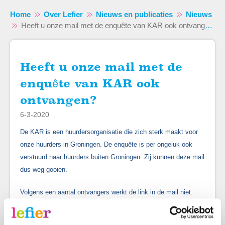
Home
Over Lefier
Nieuws en publicaties
Nieuws
Heeft u onze mail met de enquête van KAR ook ontvangen?
Heeft u onze mail met de
Naar hoofdinhoud
Naar hoofdnavigatiemenu
Naar zoeken
enquête van KAR ook
ontvangen?
6-3-2020
D
e KAR is een huurdersorganisatie die zich sterk maakt voor
onze huurders in Groningen. De enquête is per ongeluk ook
verstuurd naar huurders buiten Groningen. Zij kunnen deze mail
dus weg gooien.
Volgens een aantal ontvangers werkt de link in de mail niet.
Wanneer wij dit testen werkt de link wel. Dit zou te maken
kunnen hebben met de internet browser die wordt gebruikt. Wij