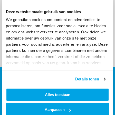
proberen de oorzaak nu te achterhalen.
Deze website maakt gebruik van cookies
Onze excuses voor het ongemak. Wij gaan na hoe dit heeft
We gebruiken cookies om content en advertenties te
kunnen gebeuren en hoe we dit een volgende keer beter
personaliseren, om functies voor social media te bieden
kunnen doen.
en om ons websiteverkeer te analyseren. Ook delen we
informatie over uw gebruik van onze site met onze
partners voor social media, adverteren en analyse. Deze
Vorige
Volgende
Overzicht
partners kunnen deze gegevens combineren met andere
informatie die u aan ze heeft verstrekt of die ze hebben
verzameld op basis van uw gebruik van hun services.
Details tonen
Contact
Contactinformatie
Alles toestaan
088 - 203 3000
Stuur een bericht
Aanpassen
Volg ons