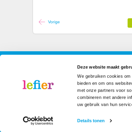
Vorige
Contact
Contactinformatie
Volg 
Deze website maakt gebru
We gebruiken cookies om c
088 - 203 3000
Face
bieden en om ons websitev
met onze partners voor so
Stuur een bericht
Inst
combineren met andere inf
uw gebruik van hun servic
Disclaimer
© 2022
Details tonen