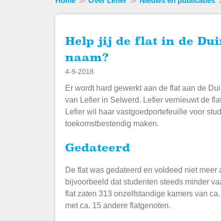
Home
Over Lefier
Nieuws en publicaties
Help jij de flat in de Duindoornstraat aan een nieuwe
naam?
4-9-2018
Er wordt hard gewerkt aan de flat aan de Duin
van Lefier in Selwerd. Lefier vernieuwt de 
Lefier wil haar vastgoedportefeuille voor st
toekomstbestendig maken.
Gedateerd
De flat was gedateerd en voldeed niet mee
bijvoorbeeld dat studenten steeds minder va
flat zaten 313 onzelfstandige kamers van c
met ca. 15 andere flatgenoten.