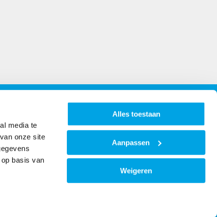
Openingstijden
Alles toestaan
al media te
Maandag t/m vrijdag van 8:00 - 16:30
van onze site
Aanpassen
Klik hier
voor de bezoekadressen
 gegevens
 op basis van
Weigeren
https://www.facebook.co
https://www.instagr