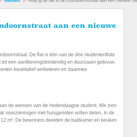
Nieuws
Help jij de flat in de Duindoornstraat aan een nieuwe 
doornstraat. De flat is één van de drie studentenflats
flat tot een aardbevingsbestendig en duurzaam gebouw.
udenten kwalitatief verbeteren en daarmee
r aan de wensen van de hedendaagse student. We zien
ak voorzieningen met huisgenoten willen delen. In de
a. 12 m². De bewoners deelden de badkamer en keuken