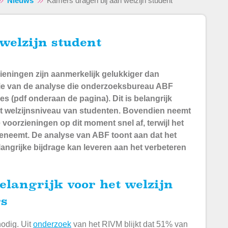
Nieuws
Kamers dragen bij aan welzijn student
welzijn student
eningen zijn aanmerkelijk gelukkiger dan
usie van de analyse die onderzoeksbureau ABF
es (pdf onderaan de pagina).
Dit is belangrijk
et welzijnsniveau van studenten. Bovendien neemt
oorzieningen op dit moment snel af, terwijl het
oeneemt. De analyse van ABF toont aan dat het
grijke bijdrage kan leveren aan het verbeteren
rs
nodig. Uit
onderzoek
van het RIVM
blijkt dat 51% van