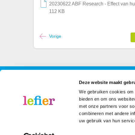
20230622 ABF Research - Effect van hui
112 KB
Vorige
Contact
Contactinformatie
Volg 
Deze website maakt gebru
We gebruiken cookies om c
088 - 203 3000
Face
bieden en om ons websitev
met onze partners voor so
Stuur een bericht
Inst
combineren met andere inf
uw gebruik van hun servic
Disclaimer
© 2022