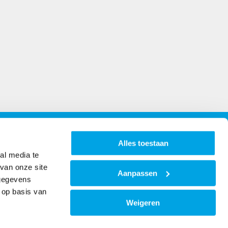
Openingstijden
Alles toestaan
al media te
Maandag t/m vrijdag van 8:00 - 16:30
van onze site
Aanpassen
Klik hier
voor de bezoekadressen
 gegevens
 op basis van
Weigeren
https://www.facebook.co
https://www.instagr