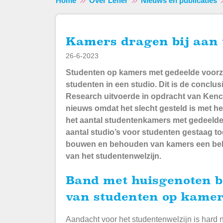
Home
Over Lefier
Nieuws en publicaties
Kamers dragen bij aan 
26-6-2023
Studenten op kamers met gedeelde voorzi
studenten in een studio. Dit is de concl
Research uitvoerde in opdracht van Kenc
nieuws omdat het slecht gesteld is met h
het aantal studentenkamers met gedeelde v
aantal studio’s voor studenten gestaag t
bouwen en behouden van kamers een belan
van het studentenwelzijn.
Band met huisgenoten belangrijk voor het welzijn
van studenten op kame
Aandacht voor het studentenwelzijn is hard 