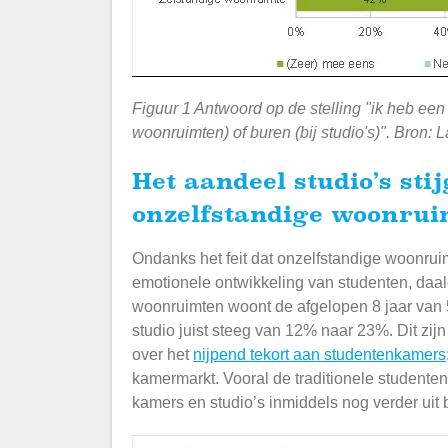
Figuur 1 Antwoord op de stelling "ik heb ee
woonruimten) of buren (bij studio's)". Bron:
Het aandeel studio’s stijgt al jaren ten koste van de
onzelfstandige woonru
Ondanks het feit dat onzelfstandige woonruim
emotionele ontwikkeling van studenten, daal
woonruimten woont de afgelopen 8 jaar van 
studio juist steeg van 12% naar 23%. Dit zi
over het
nijpend tekort aan studentenkamers
kamermarkt. Vooral de traditionele studente
kamers en studio’s inmiddels nog verder uit 