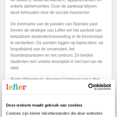
enkele atelierruimtes. Door de aankoop blijven
deze behouden voor de sociale huursector.
De overname van de panden van Nijestee past
binnen de strategie van Lefier om het aanbod van
betaalbare studentenhuisvesting in de binnenstad
te versterken. De panden liggen op toplocaties: op
loopafstand van de universiteit, het
Noorderplantsoen en het centrum. Ze bieden
studenten een unieke woonplek in het hart van de
stad.
Pieter Witzenburg, directeur Vastgoed van Lefier,
licht toe: “Met deze aankoop zorgen we ervoor dat
studenten ook in de toekomst betaalbaar kunnen
wonen in de binnenstad. Het past bij onze ambitie
om onze studentenportefeuille uit te breiden en de
Deze website maakt gebruik van cookies
sociale huursector te versterken. We zien veel
Cookies zijn kleine tekstbestanden die door websites 
potentie in deze panden en zijn van plan deze op