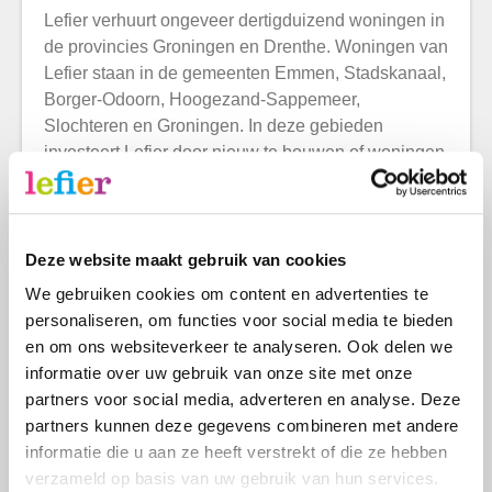
Lefier verhuurt ongeveer dertigduizend woningen in
de provincies Groningen en Drenthe. Woningen van
Lefier staan in de gemeenten Emmen, Stadskanaal,
Borger-Odoorn, Hoogezand-Sappemeer,
Slochteren en Groningen. In deze gebieden
investeert Lefier door nieuw te bouwen of woningen
duurzaam te verbeteren.
Razende reporter op
Deze website maakt gebruik van cookies
www.lefierpaktaan.nl
We gebruiken cookies om content en advertenties te
personaliseren, om functies voor social media te bieden
en om ons websiteverkeer te analyseren. Ook delen we
Lefier maakt haar woningen klaar voor de toekomst.
informatie over uw gebruik van onze site met onze
Het nieuws over projecten in Groningen en Drenthe
partners voor social media, adverteren en analyse. Deze
is verzameld op de website www.lefierpaktaan.nl.
partners kunnen deze gegevens combineren met andere
Op deze pagina staan wekelijks nieuwe video’s,
informatie die u aan ze heeft verstrekt of die ze hebben
interviews en artikelen over de voortgang van de
verzameld op basis van uw gebruik van hun services.
verschillende projecten. Lefier heeft onder andere