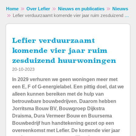
Home
Over Lefier
Nieuws en publicaties
Nieuws
Lefier verduurzaamt komende vier jaar ruim zesduizend huurwoningen
Lefier verduurzaamt
Naar hoofdinhoud
Naar hoofdnavigatiemenu
Naar zoeken
komende vier jaar ruim
zesduizend huurwoningen
20-10-2023
In 2029 verhuren we geen woningen meer met
een E, F of G-energielabel. Een pittig doel, dat we
alleen kunnen bereiken met de hulp van
betrouwbare bouwbedrijven. Daarom hebben
Jorritsma Bouw BV, Bouwgroep Dijkstra
Draisma, Dura Vermeer Bouw en Buursema
Bouwbedrijf hun handtekening gezet op een
overeenkomst met Lefier. De komende vier jaar