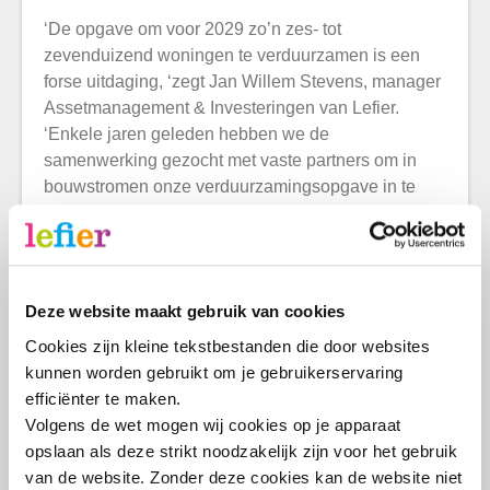
‘De opgave om voor 2029 zo’n zes- tot
zevenduizend woningen te verduurzamen is een
forse uitdaging, ‘zegt Jan Willem Stevens, manager
Assetmanagement & Investeringen van Lefier.
‘Enkele jaren geleden hebben we de
samenwerking gezocht met vaste partners om in
bouwstromen onze verduurzamingsopgave in te
richten. De jaarlijkse opgave was destijds 750
woningen per jaar en doordat het proces nu goed
loopt kunnen we met deze partners nu opschalen
naar 1.500 woningen per jaar. Dat kunnen we niet
Deze website maakt gebruik van cookies
doen zonder goede afspraken. De vier
bouwbedrijven waar we vandaag ons contract mee
Cookies zijn kleine tekstbestanden die door websites 
verlengen committeren zich met ons aan een
kunnen worden gebruikt om je gebruikerservaring 
bouwstroom om dit te realiseren. Gezamenlijk
efficiënter te maken.
maken we een planning om de komende vier jaar
Volgens de wet mogen wij cookies op je apparaat 
ons doel te bereiken: er gelden enkele
opslaan als deze strikt noodzakelijk zijn voor het gebruik 
uitzonderingen op de wettelijke verplichting voor de
van de website. Zonder deze cookies kan de website niet 