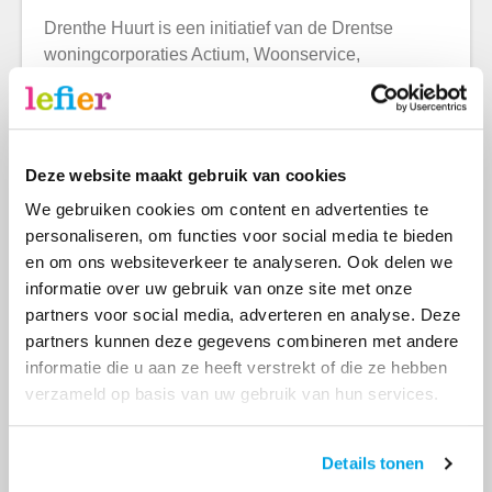
Drenthe Huurt is een initiatief van de Drentse
woningcorporaties Actium, Woonservice,
Woonconcept, Domesta, Woonborg, Stichting
Eelder Woningbouw en Lefier. De corporaties
hebben gezamenlijk de ambitie uitgesproken om
het voor woningzoekenden makkelijker te maken
Deze website maakt gebruik van cookies
om een woning te vinden. Drenthe huurt is de
We gebruiken cookies om content en advertenties te
eerste stap in deze samenwerking om het krijgen
personaliseren, om functies voor social media te bieden
van een huis makkelijker te maken. De komende
en om ons websiteverkeer te analyseren. Ook delen we
tijd gaan de corporaties verder onderzoeken hoe ze
informatie over uw gebruik van onze site met onze
kunnen samenwerken op het gebied van
partners voor social media, adverteren en analyse. Deze
woningverdeling.
partners kunnen deze gegevens combineren met andere
informatie die u aan ze heeft verstrekt of die ze hebben
Nieuwsgierig? Neem een kijkje op de
website
.
verzameld op basis van uw gebruik van hun services.
Vorige
Volgende
Overzicht
Details tonen