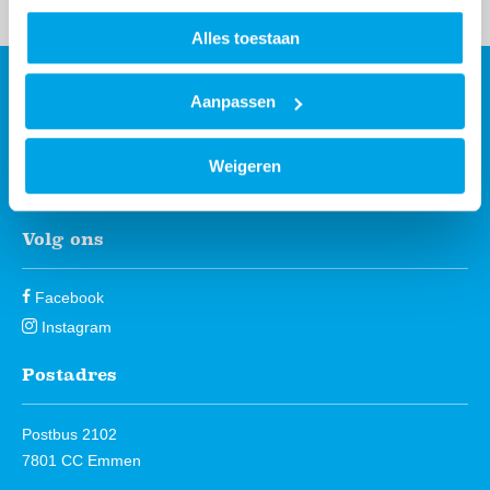
Alles toestaan
Aanpassen
Contact
Contactinformatie
088 - 203 3000
Weigeren
Stuur een bericht
Volg ons
Facebook
Instagram
Postadres
Postbus 2102
7801 CC Emmen