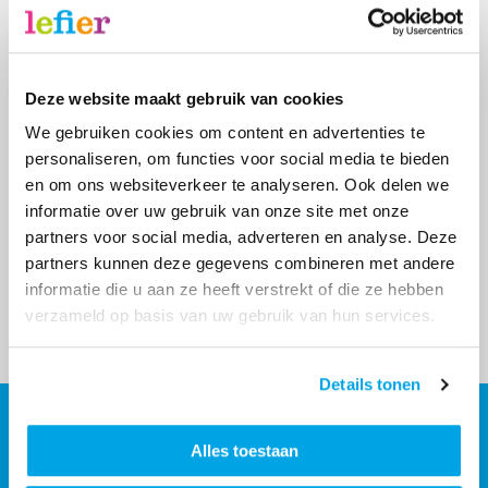
Deze website maakt gebruik van cookies
We gebruiken cookies om content en advertenties te
Deel dit nieuws
personaliseren, om functies voor social media te bieden
en om ons websiteverkeer te analyseren. Ook delen we
Facebook
X
LinkedIn
WhatsApp
E-
informatie over uw gebruik van onze site met onze
mailadres
partners voor social media, adverteren en analyse. Deze
partners kunnen deze gegevens combineren met andere
informatie die u aan ze heeft verstrekt of die ze hebben
Vorige
Volgende
Overzicht
verzameld op basis van uw gebruik van hun services.
Details tonen
Contact
Contactinformatie
Alles toestaan