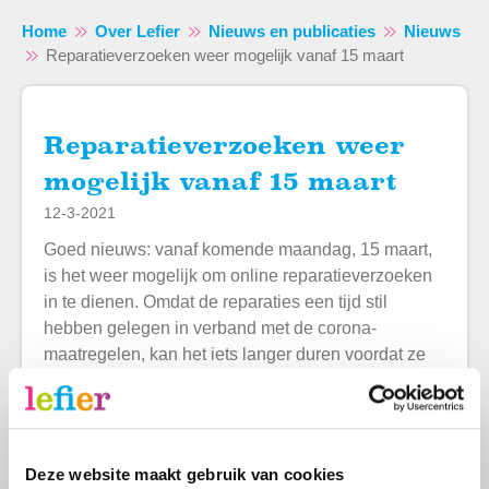
Home
Over Lefier
Nieuws en publicaties
Nieuws
Reparatieverzoeken weer mogelijk vanaf 15 maart
Reparatieverzoeken weer
Naar hoofdinhoud
Naar hoofdnavigatiemenu
Naar zoeken
mogelijk vanaf 15 maart
12-3-2021
Goed nieuws: vanaf komende maandag, 15 maart,
is het weer mogelijk om online reparatieverzoeken
in te dienen. Omdat de reparaties een tijd stil
hebben gelegen in verband met de corona-
maatregelen, kan het iets langer duren voordat ze
worden uitgevoerd.
Wij vragen hiervoor je begrip en komen zo snel
mogelijk bij je langs om de reparatie(s) uit te
Deze website maakt gebruik van cookies
voeren!