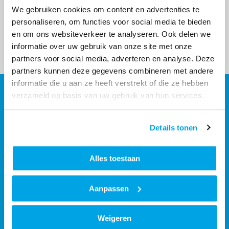
We gebruiken cookies om content en advertenties te
personaliseren, om functies voor social media te bieden
Vorige
Volgende
en om ons websiteverkeer te analyseren. Ook delen we
Overzicht
informatie over uw gebruik van onze site met onze
partners voor social media, adverteren en analyse. Deze
partners kunnen deze gegevens combineren met andere
informatie die u aan ze heeft verstrekt of die ze hebben
verzameld op basis van uw gebruik van hun services.
Contact
Contactinformatie
Details tonen
088 - 203 3000
Stuur een bericht
Alles toestaan
Volg ons
Aanpassen
Facebook
Instagram
Weigeren
Postadres