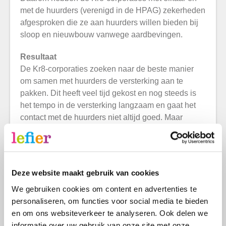
met de huurders (verenigd in de HPAG) zekerheden
afgesproken die ze aan huurders willen bieden bij
sloop en nieuwbouw vanwege aardbevingen.
Resultaat
De Kr8-corporaties zoeken naar de beste manier
om samen met huurders de versterking aan te
pakken. Dit heeft veel tijd gekost en nog steeds is
het tempo in de versterking langzaam en gaat het
contact met de huurders niet altijd goed. Maar
gelukkig kunnen we nu ook voorbeelden laten zien
waar de samenwerking beter gaat. Daar zijn we
trots op, die verhalen delen we graag met onze
huurders in deze krant.
Deze website maakt gebruik van cookies
Door samenwerking bereiken we meer
We gebruiken cookies om content en advertenties te
Een week eerder bereikten de Kr8-corporaties
personaliseren, om functies voor social media te bieden
overeenstemming met het Rijk om vergoedingen
en om ons websiteverkeer te analyseren. Ook delen we
voor en compensatie van huurders en particuliere
informatie over uw gebruik van onze site met onze