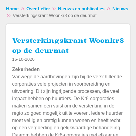
Home
Over Lefier
Nieuws en publicaties
Nieuws
Versterkingskrant Woonkr8 op de deurmat
Versterkingskrant Woonkr8
Naar hoofdinhoud
Naar hoofdnavigatiemenu
Naar zoeken
op de deurmat
15-10-2020
Zekerheden
Vanwege de aardbevingen zijn bij de verschillende
corporaties vele projecten in voorbereiding en
uitvoering. Dit zijn ingrijpende processen, die veel
impact hebben op huurders. De Kr8-corporaties
maken samen een vuist om de versterking in de
regio zo goed mogelijk uit te voeren. Iedere huurder
moet veilig en prettig kunnen wonen en heeft recht
op een vergoeding en gelijkwaardige behandeling.
Daarom hebben de Kr8-corporaties met elkaar en