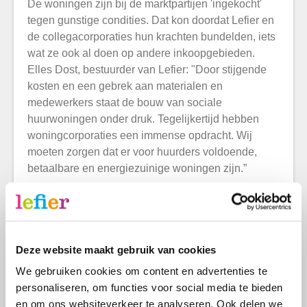
De woningen zijn bij de marktpartijen 'ingekocht'
tegen gunstige condities. Dat kon doordat Lefier en
de collegacorporaties hun krachten bundelden, iets
wat ze ook al doen op andere inkoopgebieden.
Elles Dost, bestuurder van Lefier: "Door stijgende
kosten en een gebrek aan materialen en
medewerkers staat de bouw van sociale
huurwoningen onder druk. Tegelijkertijd hebben
woningcorporaties een immense opdracht. Wij
moeten zorgen dat er voor huurders voldoende,
betaalbare en energiezuinige woningen zijn.”
Win-win
Dat gebeurt dus nu onder de noemer Bouwstroom
Drenthe. Slimmer bouwen, meer samenwerken en
Deze website maakt gebruik van cookies
daarmee meer vernieuwing en efficiëntie bereiken
We gebruiken cookies om content en advertenties te
is het hoofddoel. Een win-winsituatie voor alle
personaliseren, om functies voor social media te bieden
partijen. Bovendien is er volop ruimte voor
en om ons websiteverkeer te analyseren. Ook delen we