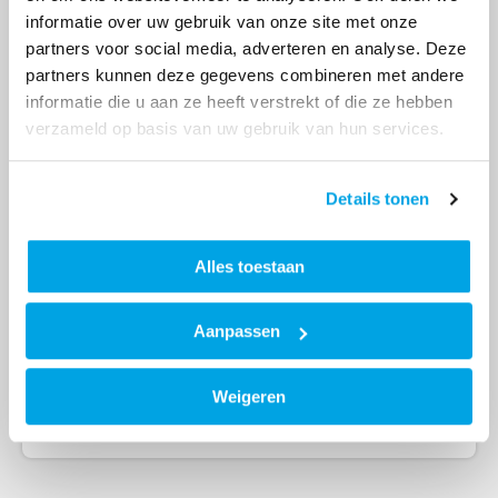
(toekomstige) bewoners om te participeren in het
informatie over uw gebruik van onze site met onze
proces en daarmee veel aandacht voor hun wensen
partners voor social media, adverteren en analyse. Deze
en behoeften. Traditionele rollen en processen
partners kunnen deze gegevens combineren met andere
worden bewust losgelaten, vernieuwing geforceerd.
informatie die u aan ze heeft verstrekt of die ze hebben
verzameld op basis van uw gebruik van hun services.
Eind dit jaar worden de eerste woningen gebouwd.
Details tonen
Op de foto van links naar rechts: Bert Horst
(Woonconcept), Elles Dost (Lefier), Antje de Groot-
Schuttert (Trebbe), Bothilde Buma (Woonservice),
Alles toestaan
Coen Titulaer (Dura Vermeer Bouw Hengelo), Rob
Hoogeveen (Actium), Janneke Klijn (Wold &
Aanpassen
Waard).
Weigeren
Vorige
Volgende
Overzicht