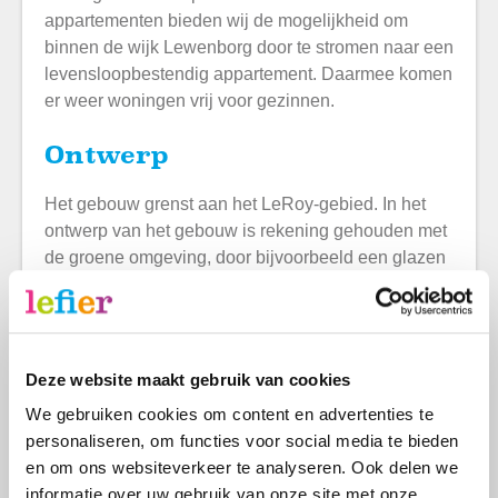
appartementen bieden wij de mogelijkheid om
binnen de wijk Lewenborg door te stromen naar een
levensloopbestendig appartement. Daarmee komen
er weer woningen vrij voor gezinnen.
Ontwerp
Het gebouw grenst aan het LeRoy-gebied. In het
ontwerp van het gebouw is rekening gehouden met
de groene omgeving, door bijvoorbeeld een glazen
pui in het midden met doorkijk naar het
achterliggende groen. Het terrein rond het gebouw
wordt nog heringericht met groen, zodat er een
mooie overgang van de bebouwing naar het LeRoy-
Deze website maakt gebruik van cookies
gebied ontstaat.
We gebruiken cookies om content en advertenties te
Lefier investeert in nieuwbouw en
personaliseren, om functies voor social media te bieden
en om ons websiteverkeer te analyseren. Ook delen we
renovatie
informatie over uw gebruik van onze site met onze