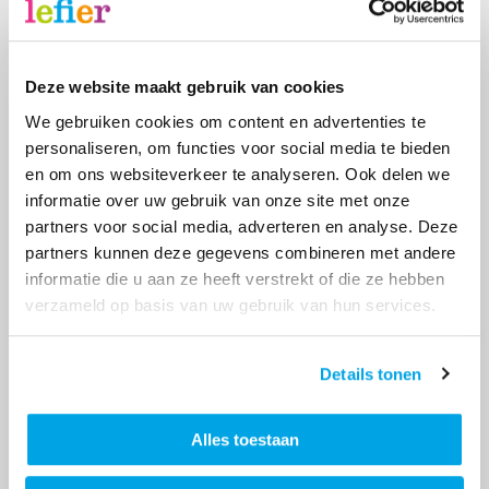
Wel hielpen de buurtkinderen enthousiast mee met
de buurtbewoners, familie en vrienden die het
terrein op gingen ruimen. Een medewerker van het
Deze website maakt gebruik van cookies
WIJ-team zorgde er vervolgens samen met de
gemeente voor dat het afval en grofvuil werd
We gebruiken cookies om content en advertenties te
afgevoerd. Ook werd het hele terrein werd
personaliseren, om functies voor social media te bieden
omgeploegd en een omheining geplaatst.
en om ons websiteverkeer te analyseren. Ook delen we
informatie over uw gebruik van onze site met onze
partners voor social media, adverteren en analyse. Deze
partners kunnen deze gegevens combineren met andere
informatie die u aan ze heeft verstrekt of die ze hebben
verzameld op basis van uw gebruik van hun services.
Details tonen
Alles toestaan