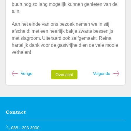
buurt nog zo lang mogelijk kunnen genieten van de
tuin.
Aan het einde van ons bezoek nemen we in stijl
afscheid: met een heerlijk bakje zwarte bessenijs
met slagroom. Uiteraard ook zelfgemaakt. Reina,
hartelijk dank voor de gastvrijheid en de vele mooie
verhalen!
Vorige
Volgende
Overzicht
Contact
Contactinformatie
088 - 203 3000