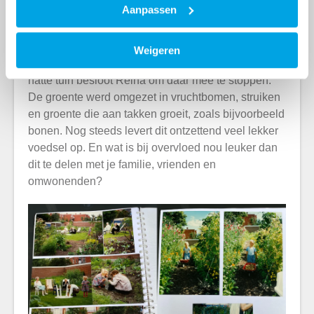
Aanpassen
De jaren na de aanleg
In de beginjaren kon er veel groente geoogst
Weigeren
worden, maar door de vele katten en slakken en de
natte tuin besloot Reina om daar mee te stoppen.
De groente werd omgezet in vruchtbomen, struiken
en groente die aan takken groeit, zoals bijvoorbeeld
bonen. Nog steeds levert dit ontzettend veel lekker
voedsel op. En wat is bij overvloed nou leuker dan
dit te delen met je familie, vrienden en
omwonenden?