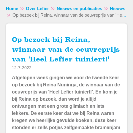
Home
Over Lefier
Nieuws en publicaties
Nieuws
Op bezoek bij Reina, winnaar van de oeuvreprijs van 'Heel Lefier tuiniert!'
Op bezoek bij Reina,
Naar hoofdinhoud
Naar hoofdnavigatiemenu
Naar zoeken
winnaar van de oeuvreprijs
van 'Heel Lefier tuiniert!'
12-7-2022
Afgelopen week gingen we voor de tweede keer
op bezoek bij Reina Nuninga, de winnaar van de
oeuvreprijs van ‘Heel Lefier tuiniert!’. En kom je
bij Reina op bezoek, dan word je altijd
ontvangen met een grote glimlach en iets
lekkers. De eerste keer dat we bij Reina waren
kregen we heerlijke gevulde koeken, deze keer
stonden er zelfs potjes zelfgemaakte bramenjam