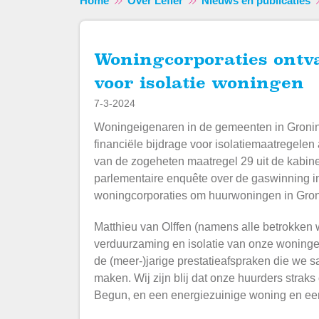
Home
Over Lefier
Nieuws en publicaties
Woningcorporaties ontvangen financiële bijdrage
voor isolatie woningen
7-3-2024
Woningeigenaren in de gemeenten in Gronin
financiële bijdrage voor isolatiemaatregele
van de zogeheten maatregel 29 uit de kabin
parlementaire enquête over de gaswinning i
woningcorporaties om huurwoningen in Gron
Matthieu van Olffen (namens alle betrokken w
verduurzaming en isolatie van onze woningen
de (meer-)jarige
prestatieafspraken
die we s
maken. Wij zijn blij dat onze huurders strak
Begun, en een energiezuinige woning en een