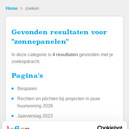
Home
zoeken
Gevonden resultaten voor
"zonnepanelen"
Naar hoofdinhoud
Naar hoofdnavigatiemenu
Naar zoeken
In deze categorie is
4 resultaten
gevonden met je
zoekopdracht.
Pagina's
Besparen
Rechten en plichten bij projecten in jouw
huurwoning 2026
Jaarverslag 2023
Nieuw-Weerdinge: 'Denken in kansen'