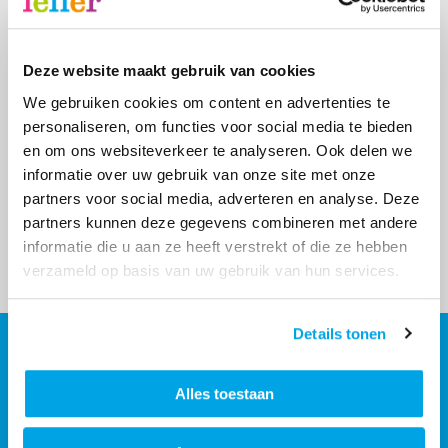
Zoekresultaten filteren
Deze website maakt gebruik van cookies
We gebruiken cookies om content en advertenties te
Zoeken
Zoeken
personaliseren, om functies voor social media te bieden
en om ons websiteverkeer te analyseren. Ook delen we
Type
informatie over uw gebruik van onze site met onze
partners voor social media, adverteren en analyse. Deze
4
resultaten
Pagina's
partners kunnen deze gegevens combineren met andere
Alle types tonen
informatie die u aan ze heeft verstrekt of die ze hebben
verzameld op basis van uw gebruik van hun services.
Details tonen
Contact
Contactinformatie
Alles toestaan
088 - 203 3000
Stuur een bericht