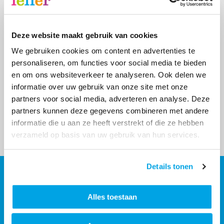
Deel deze pagina
Deze website maakt gebruik van cookies
Facebook
X
LinkedIn
WhatsApp
E-
mailadres
We gebruiken cookies om content en advertenties te
personaliseren, om functies voor social media te bieden
en om ons websiteverkeer te analyseren. Ook delen we
informatie over uw gebruik van onze site met onze
partners voor social media, adverteren en analyse. Deze
partners kunnen deze gegevens combineren met andere
informatie die u aan ze heeft verstrekt of die ze hebben
verzameld op basis van uw gebruik van hun services.
Details tonen
Contact
Contactinformatie
Alles toestaan
088 - 203 3000
Stuur een bericht