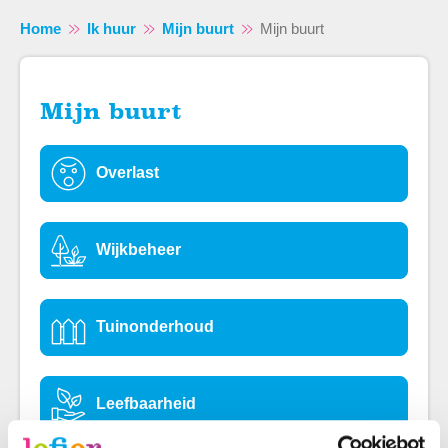
Home
Ik huur
Mijn buurt
Mijn buurt
Mijn buurt
Naar hoofdinhoud
Naar hoofdnavigatiemenu
Naar zoeken
Overlast
Wijkbeheer
Tuinonderhoud
Leefbaarheid